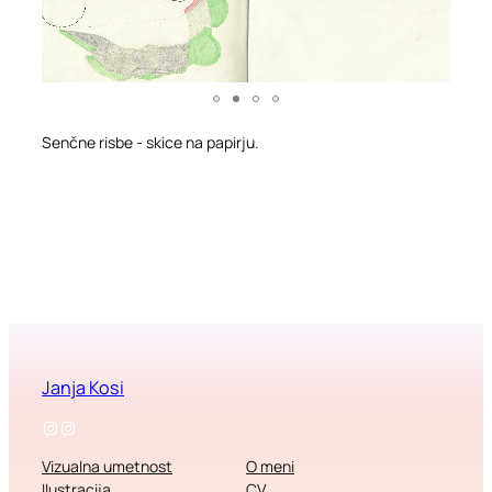
Senčne risbe - skice na papirju.
Janja Kosi
Instagram
Instagram
Vizualna umetnost
O meni
Ilustracija
CV