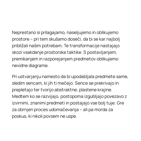
Neprestano si prilagajamo, naseljujemo in oblikujemo
prostore – pri tem skušamo doseči, da bi se kar najbolj
približali našim potrebam. Te transformacije nastajajo
skozi vsakdanje prostorske taktike. S postavljanjem,
premikanjem in razporejanjem predmetov oblikujemo
nevidne diagrame.
Pri ustvarjanju namesto da bi upodabljala predmete same,
sledim sencam, ki jih ti mečejo. Sence se prekrivajo in
prepletajo ter tvorijo abstraktne, plastene krajine.
Medtem ko se razvijajo, postopoma izgubljajo povezavo z
izvirnimi, znanimi predmeti in postajajo vse bolj tuje. Gre
za obrnjen proces udomačevanja – ali pa morda za
poskus, ki nikoli povsem ne uspe.