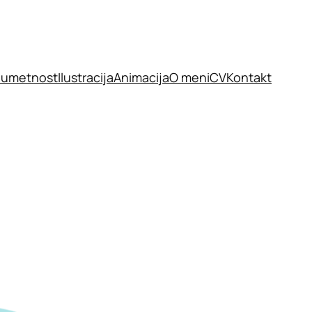
 umetnost
Ilustracija
Animacija
O meni
CV
Kontakt